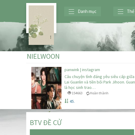
Danh mục
Thể 
NIELWOON
panwink | instagram
Câu chuyện tình đáng yêu siêu cấp giữa
Lai Guanlin và tiền bối Park Jihoon. Guan
là học sinh trao…
154663
Hoàn thành
45.
BTV ĐỀ CỬ