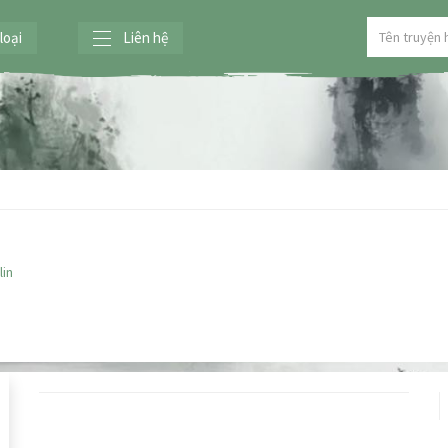
loại
Liên hệ
lin