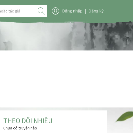
Đăng nhập
|
Đăng ký
THEO DÕI NHIỀU
Chưa có truyện nào