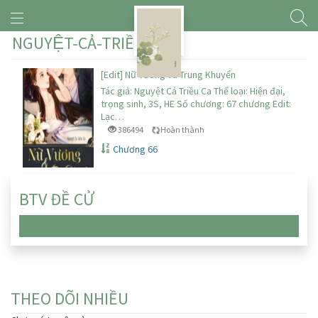
NGUYỆT-CẢ-TRIỀU-CA
[Edit] Nữ Vương và Trung Khuyển
Tác giả: Nguyệt Cả Triều Ca Thể loại: Hiện đại,
trọng sinh, 3S, HE Số chương: 67 chương Edit:
Lạc…
386494
Hoàn thành
Chương 66
BTV ĐỀ CỬ
Chưa có truyện nào
THEO DÕI NHIỀU