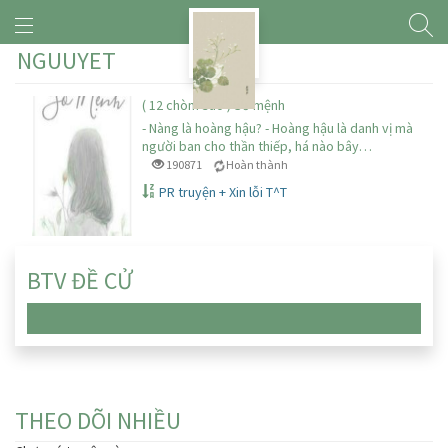
NGUUYET
( 12 chòm sao ) Số mệnh
- Nàng là hoàng hậu? - Hoàng hậu là danh vị mà
người ban cho thần thiếp, há nào bây…
190871
Hoàn thành
PR truyện + Xin lỗi T^T
BTV ĐỀ CỬ
Chưa có truyện nào
THEO DÕI NHIỀU