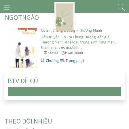
NGỌTNGÀO
Có Em Chung Đường – Thương Manh
-Tên truyện: Có Em Chung Đường -Tác giả:
Thương Manh -Thể loại: trọng sinh, lãng mạn,
thanh mai trúc mã,tình…
432463
Hoàn thành
Chương 55: Trừng phạt
BTV ĐỀ CỬ
Chưa có truyện nào
THEO DÕI NHIỀU