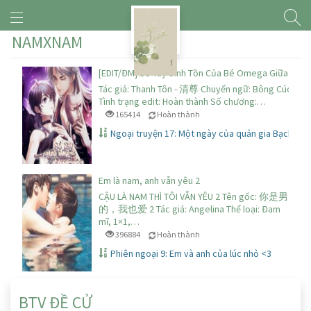
NAMXNAM
[EDIT/ĐM] Sổ Tay Sinh Tồn Của Bé Omega Giữa Các V
Tác giả: Thanh Tôn - 清尊 Chuyển ngữ: Bông Cúc Cute
Tình trạng edit: Hoàn thành Số chương:…
165414
Hoàn thành
Ngoại truyện 17: Một ngày của quản gia Bạch sẽ 
Em là nam, anh vẫn yêu 2
CẬU LÀ NAM THÌ TÔI VẪN YÊU 2 Tên gốc: 你是男
的，我也爱 2 Tác giả: Angelina Thể loại: Đam
mĩ, 1×1,…
396884
Hoàn thành
Phiên ngoại 9: Em và anh của lúc nhỏ <3
BTV ĐỀ CỬ