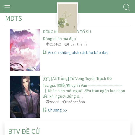
MDTS
ĐỒNG NHÂN MA ĐẠO TỔ SƯ
Đồng nhân ma đạo
226162
Hoàn thành
Ai còn không phải cái bảo bảo đâu
[QT] [All Trừng] Tử Vong Tuyển Trạch Đề
Tác giả: 倾晚/Khuynh Vãn ----------------------------
【 Nhân sinh mỗi người đều tràn ngập lựa chọn
đề, khi ngươi đứng ở…
95568
Hoàn thành
Chương 65
BTV ĐỀ CỬ