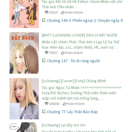
Tác giả: Mộ Vũ Hề Hề Editor: Atom Nhân vật chính: Lạ
Thái Anh (Tên nhân…
34129
Hoàn thành
Chương 140-3: Phiên ngoại 2: Chuyện ngày thườ
[BHTT | LICHAENG COVER] ĐÀO LÝ BẤT NGÔN
Nhân vật chính: Phác Thái Anh x Lạp Lệ Sa Thể
loại: Hiện đại, 1x1, chậm nhiệt, HE, nuôi vợ…
75017
Hoàn thành
Chương 147 - Tôi đi cùng người
[Lichaeng] [Cover] [Futa] Chứng Bệnh
Tác giả: Ngọc Tự Nhân ====================
Futa/Đô thị/Học Đường Thời niên thiếu niên
mập mờ mãnh liệt mà mông lung,…
100242
Hoàn thành
Chương 77: Lấy Thân Báo Đáp
[Lichaeng] Lại đây em ôm
Truyện Futa Fanfic Lichaeng Mọi tình tiết về