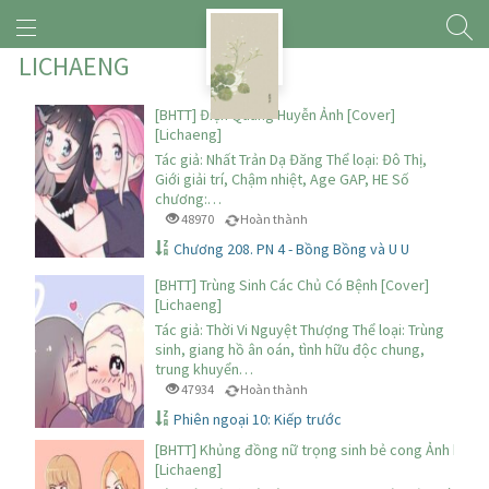
LICHAENG
[BHTT] Điện Quang Huyễn Ảnh [Cover]
[Lichaeng]
Tác giả: Nhất Trản Dạ Đăng Thể loại: Đô Thị,
Giới giải trí, Chậm nhiệt, Age GAP, HE Số
chương:…
48970
Hoàn thành
Chương 208. PN 4 - Bồng Bồng và U U
[BHTT] Trùng Sinh Các Chủ Có Bệnh [Cover]
[Lichaeng]
Tác giả: Thời Vi Nguyệt Thượng Thể loại: Trùng
sinh, giang hồ ân oán, tình hữu độc chung,
trung khuyển…
47934
Hoàn thành
Phiên ngoại 10: Kiếp trước
[BHTT] Khủng đồng nữ trọng sinh bẻ cong Ảnh hậu [
[Lichaeng]