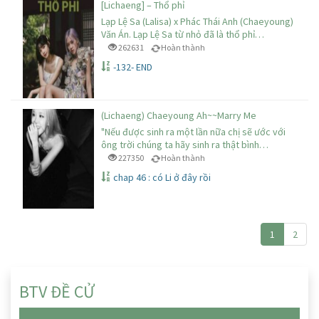
[Lichaeng] – Thổ phỉ
Lạp Lệ Sa (Lalisa) x Phác Thái Anh (Chaeyoung)
Văn Án. Lạp Lệ Sa từ nhỏ đã là thổ phỉ…
262631
Hoàn thành
-132- END
(Lichaeng) Chaeyoung Ah~~Marry Me
"Nếu được sinh ra một lần nữa chị sẽ ước với
ông trời chúng ta hãy sinh ra thật bình…
227350
Hoàn thành
chap 46 : có Li ở đây rồi
1
2
BTV ĐỀ CỬ