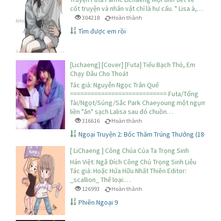
cốt truyện và nhân vật chỉ là hư cấu. " Lisa à,…
304218
Hoàn thành
Tìm được em rồi
[Lichaeng] [Cover] [Futa] Tiểu Bạch Thỏ, Em
Chạy Đâu Cho Thoát
Tác giả: Nguyễn Ngọc Trân Quế
============================ Futa/Tổng
Tài/Ngọt/Sủng/Sắc Park Chaeyoung một ngụm
liền "ăn" sạch Lalisa sau đó chuồn…
316616
Hoàn thành
Ngoại Truyện 2: Bốc Thăm Trúng Thưởng (18+)
[ LiChaeng ] Công Chúa Của Ta Trọng Sinh
Hán Việt: Ngã Đích Công Chủ Trọng Sinh Liễu
Tác giả: Hoặc Hứa Hữu Nhất Thiên Editor:
_scallion_ Thể loại:…
126993
Hoàn thành
Phiên Ngoại 9