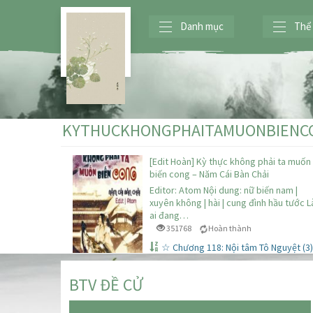
Danh mục
Thể 
KYTHUCKHONGPHAITAMUONBIENC
[Edit Hoàn] Kỳ thực không phải ta muốn
biến cong – Năm Cái Bàn Chải
Editor: Atom Nội dung: nữ biến nam |
xuyên không | hài | cung đình hầu tước L
ai đang…
351768
Hoàn thành
☆ Chương 118: Nội tâm Tô Nguyệt (3)
BTV ĐỀ CỬ