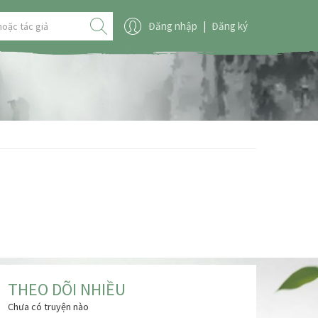
Đăng nhập
|
Đăng ký
THEO DÕI NHIỀU
Chưa có truyện nào