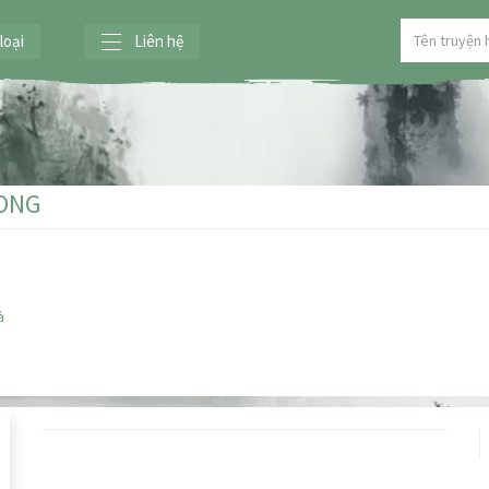
loại
Liên hệ
ONG
à