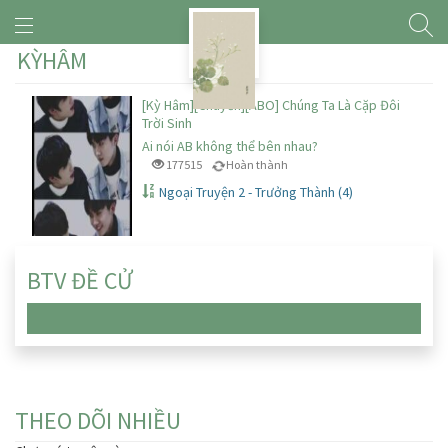
KỲHÂM
[Kỳ Hâm][Chuyển][ABO] Chúng Ta Là Cặp Đôi
Trời Sinh
Ai nói AB không thể bên nhau?
177515
Hoàn thành
Ngoại Truyện 2 - Trưởng Thành (4)
BTV ĐỀ CỬ
Chưa có truyện nào
THEO DÕI NHIỀU