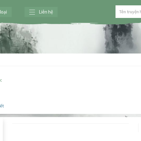
loại
Liên hệ
ợc
iết