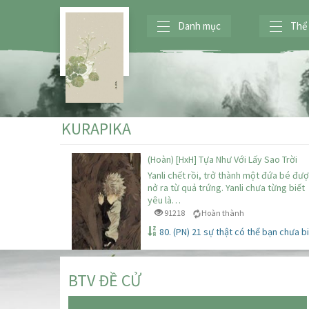
Danh mục
Thể 
KURAPIKA
(Hoàn) [HxH] Tựa Như Với Lấy Sao Trời
Yanli chết rồi, trở thành một đứa bé đư
nở ra từ quả trứng. Yanli chưa từng biết
yêu là…
91218
Hoàn thành
80. (PN) 21 sự thật có thể bạn chưa b
BTV ĐỀ CỬ