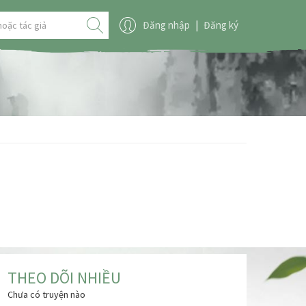
Đăng nhập
|
Đăng ký
THEO DÕI NHIỀU
Chưa có truyện nào