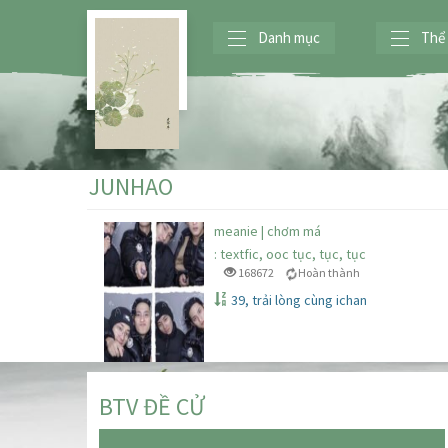
Danh mục
Thể 
JUNHAO
meanie | chơm má
: textfic, ooc tục, tục, tục
168672
Hoàn thành
39, trải lòng cùng ichan
BTV ĐỀ CỬ