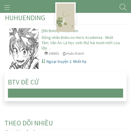
HUHUENDING
[ĐN BnHA] – Nhất Tâm
Đồng nhân Boku no Hero Academia - Nhất
Tâm. Văn Án. Là học sinh thứ hai mươi mốt của
lớp…
106001
Hoàn thành
Ngoại truyện 2. Nhất Hạ
BTV ĐỀ CỬ
Chưa có truyện nào
THEO DÕI NHIỀU