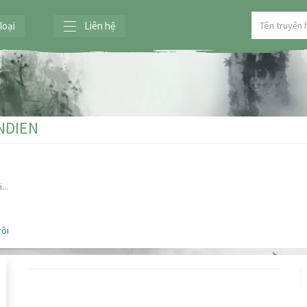
loại
Liên hệ
NDIEN
...
rôi