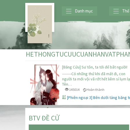
Danh mục
Thể 
HETHONGTUCUUCUANHANVATPHA
[Băng Cửu] Sư tôn, ta tới để bắt người!
--------Có những thứ khi đã mất đi, con
người ta mới vội vã rớt hết liêm sỉ lụm lại
Tên…
145014
Hoàn thành
[Phiên ngoại 3] Bên dưới tảng băng t
BTV ĐỀ CỬ