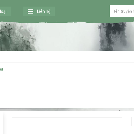
loại
Liên hệ
u!
,
c…