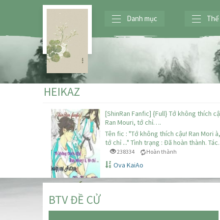
Danh mục
Thể 
HEIKAZ
[ShinRan Fanfic] {Full} Tớ không thích cậ
Ran Mouri, tớ chỉ….
Tên fic : "Tớ không thích cậu! Ran Mori à
tớ chỉ ..." Tình trạng : Đã hoàn thành. Tá
238334
Hoàn thành
Ova KaiAo
BTV ĐỀ CỬ