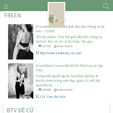
FREEN
[FreenBeck] Toàn thế giới đều làm chúng ta tái
hôn – COVER
Tên tác phẩm: Toàn thế giới đều làm chúng ta
tái hôn! Tên cũ: Vợ cũ dụ hoặc. Tác giả:…
117292
Hoàn thành
Nếu Freen và Becky có con?
(FreenBeck Cover) Mỹ Nữ Tôi Thích Lại Là Cấp
Trên
Trong mắt người ngoài, hoa khôi đại học B
Becky Armstrong xinh đẹp, giàu có, mỗi tội
quá kiêu kì,…
253005
Hoàn thành
115. Con chủ tịch
BTV ĐỀ CỬ