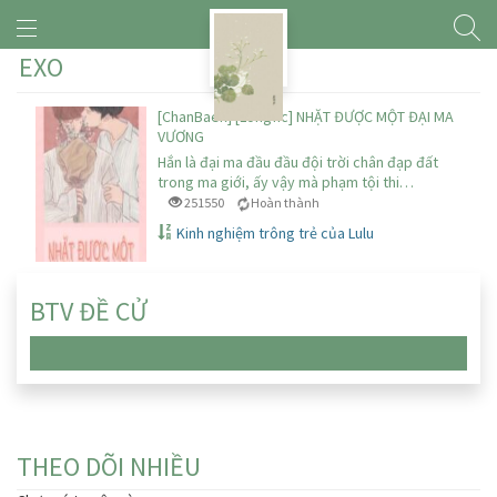
EXO
[ChanBaek] [Longfic] NHẶT ĐƯỢC MỘT ĐẠI MA
VƯƠNG
Hắn là đại ma đầu đầu đội trời chân đạp đất
trong ma giới, ấy vậy mà phạm tội thi…
251550
Hoàn thành
Kinh nghiệm trông trẻ của Lulu
BTV ĐỀ CỬ
Chưa có truyện nào
THEO DÕI NHIỀU