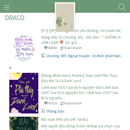
DRACO
{P2} [HP] Không muốn yêu đương, chỉ muốn làm loạn [
Đăng tiếp từ chương 201 - hết nhe
KHÔNG MUỐN 
LÀM LOẠN
Tác giả:…
80403
Hoàn thành
Chương 385: Ngoại truyện - Esther phát hiện mình
[Đồng Nhân Harry Potter] Toàn Giới Phù Thủy
Đều Nói Ta Là Dark Lord
Cảnh báo OOC! Sai lệch nguyên tác! Cảnh báo
OOC! Sai lệch nguyên tác! Cảnh báo OOC! Sai
lệch nguyên…
47578
Hoàn thành
Thông báo
Bài toán tình yêu (HP fanfic)
Mỗi người đều đứng trước những lựa chọn của