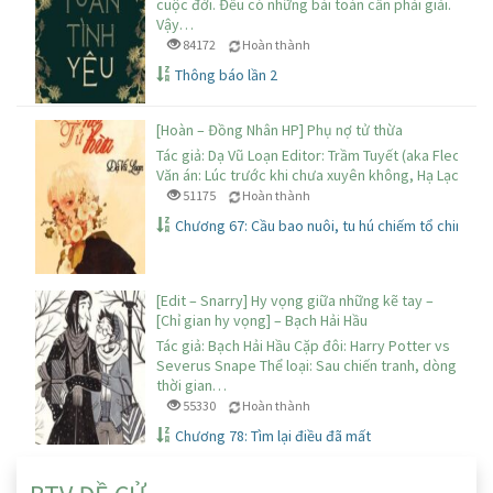
cuộc đời. Đều có những bài toán cần phải giải.
Vậy…
84172
Hoàn thành
Thông báo lần 2
[Hoàn – Đồng Nhân HP] Phụ nợ tử thừa
Tác giả: Dạ Vũ Loạn Editor: Trầm Tuyết (aka Flechazo
Văn án: Lúc trước khi chưa xuyên không, Hạ Lạc…
51175
Hoàn thành
Chương 67: Cầu bao nuôi, tu hú chiếm tổ chim kh
[Edit – Snarry] Hy vọng giữa những kẽ tay –
[Chỉ gian hy vọng] – Bạch Hải Hầu
Tác giả: Bạch Hải Hầu Cặp đôi: Harry Potter vs
Severus Snape Thể loại: Sau chiến tranh, dòng
thời gian…
55330
Hoàn thành
Chương 78: Tìm lại điều đã mất