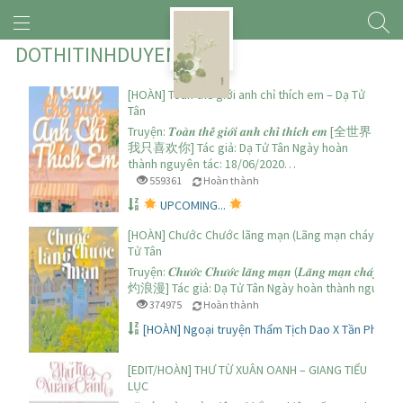
DOTHITINHDUYEN
[HOÀN] Toàn thế giới anh chỉ thích em – Dạ Tử
Tân
Truyện: 𝑻𝒐𝒂̀𝒏 𝒕𝒉𝒆̂́ 𝒈𝒊𝒐̛́𝒊 𝒂𝒏𝒉 𝒄𝒉𝒊̉ 𝒕𝒉𝒊́𝒄𝒉 𝒆𝒎 [全世界
我只喜欢你] Tác giả: Dạ Tử Tân Ngày hoàn
thành nguyên tác: 18/06/2020…
559361
Hoàn thành
UPCOMING...
[HOÀN] Chước Chước lãng mạn (Lãng mạn cháy bỏng
Tử Tân
Truyện: 𝑪𝒉𝒖̛𝒐̛́𝒄 𝑪𝒉𝒖̛𝒐̛́𝒄 𝒍𝒂̃𝒏𝒈 𝒎𝒂̣𝒏 (𝑳𝒂̃𝒏𝒈 𝒎𝒂̣𝒏 𝒄𝒉𝒂́𝒚 𝒃𝒐
灼浪漫] Tác giả: Dạ Tử Tân Ngày hoàn thành nguyên 
374975
Hoàn thành
[HOÀN] Ngoại truyện Thẩm Tịch Dao X Tần Phó (3):
[EDIT/HOÀN] THƯ TỪ XUÂN OANH – GIANG TIỂU
LỤC