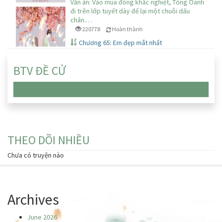
Văn án: Vào mùa đông khắc nghiệt, Tống Oanh
đi trên lớp tuyết dày để lại một chuỗi dấu
chân.…
220778
Hoàn thành
Chương 65: Em đẹp mắt nhất
BTV ĐỀ CỬ
Chưa có truyện nào
THEO DÕI NHIỀU
Chưa có truyện nào
Archives
June 2026