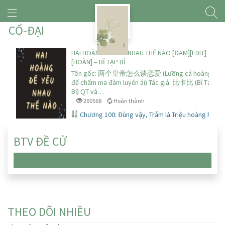
CỔ-ĐẠI
HAI HOÀNG ĐẾ YÊU NHAU THẾ NÀO [ĐAM][EDIT]
[HOÀN] – BỈ TẠP BỈ
Tên gốc: 两个皇帝怎么谈恋爱 (Lưỡng cá hoàng
đế chẩm ma đàm luyến ái) Tác giả: 比卡比 (Bỉ Tạp
Bỉ) QT và…
290568
Hoàn thành
Chương 100: Đúng vậy, Trẫm là Triệu hoàng hậu
BTV ĐỀ CỬ
Chưa có truyện nào
THEO DÕI NHIỀU