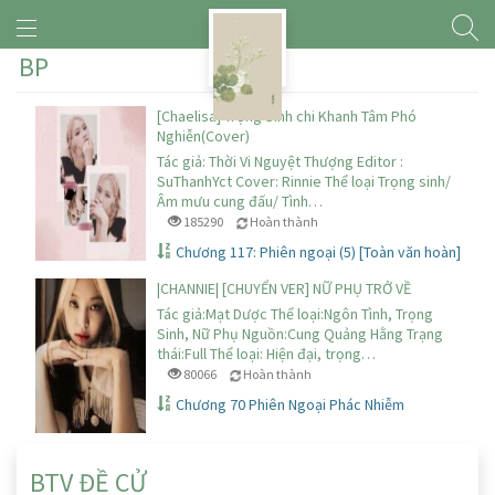
BP
[Chaelisa] Trọng Sinh chi Khanh Tâm Phó
Nghiễn(Cover)
Tác giả: Thời Vi Nguyệt Thượng Editor :
SuThanhYct Cover: Rinnie Thể loại Trọng sinh/
Âm mưu cung đấu/ Tình…
185290
Hoàn thành
Chương 117: Phiên ngoại (5) [Toàn văn hoàn]
|CHANNIE| [CHUYỂN VER] NỮ PHỤ TRỞ VỀ
Tác giả:Mạt Dược Thể loại:Ngôn Tình, Trọng
Sinh, Nữ Phụ Nguồn:Cung Quảng Hằng Trạng
thái:Full Thể loại: Hiện đại, trọng…
80066
Hoàn thành
Chương 70 Phiên Ngoại Phác Nhiễm
BTV ĐỀ CỬ