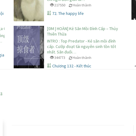
217550
Hoàn thành
ội trời chung 2
72. The happy life
a Giữa Các Vì Sao
[ĐM | HOÀN] Kẻ Săn Mồi Đỉnh Cấp – Thủy
Thiên Thừa
ông Cúc Cute - Phộn
:…
INTRO : Top Predator - Kẻ săn mồi đỉnh
cấp. Cướp đoạt tài nguyên sinh tồn tốt
nhất. Săn đuổi…
gia Bạch sẽ như thế nào?
344773
Hoàn thành
Chương 132 - Kết thúc
đã