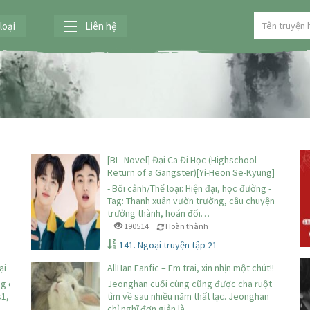
loại
Liên hệ
[BL- Novel] Đại Ca Đi Học (Highschool
Return of a Gangster)[Yi-Heon Se-Kyung]
- Bối cảnh/Thể loại: Hiện đại, học đường -
n
Tag: Thanh xuân vườn trường, câu chuyện
trưởng thành, hoán đổi…
190514
Hoàn thành
141. Ngoại truyện tập 21
ại
AllHan Fanfic – Em trai, xin nhịn một chút!!
ng du,
Jeonghan cuối cùng cũng được cha ruột
1, HE Editor:
tìm về sau nhiều năm thất lạc. Jeonghan
chỉ nghĩ đơn giản là…