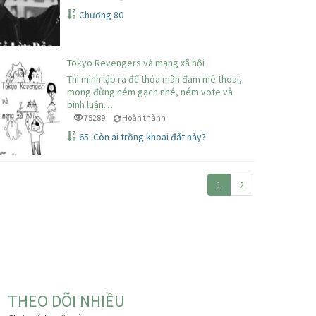
Chương 80
Tokyo Revengers và mạng xã hội
Thì mình lập ra để thỏa mãn đam mê thoai,
mong đừng ném gạch nhé, ném vote và
bình luận…
75289
Hoàn thành
65. Còn ai trồng khoai đất này?
1
2
THEO DÕI NHIỀU