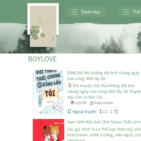
Danh mục
Thể 
BOYLOVE
[ĐM] Đối thủ không đội trời chung ngày
nào cũng dính lấy tôi
Tên truyện: Đối thủ không đội trời
chung ngày nào cũng dính lấy tôi Truyệ
này còn có tên: Chỉ…
120799
Hoàn thành
Ngoại truyện 【1.1 - 1.7】
Nam Sinh Mấy Anh Chơi Game Thật Lợi H
Tác giả: Dịch Tu La Thể loại: Đam mỹ, võ
livestream, vườn trường, siêu ngọt, 1vs
phenkwin…