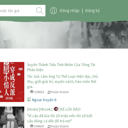
Đăng nhập
|
Đăng ký
Xuyên Thành Tiểu Tình Nhân Của Tổng Tài
Phản Diện
Tác Giả: Lâm Áng Tư Thể Loại: Hiện đại, chủ
thụ, giới giải trí, xuyên sách, hào môn thế
gia…
159601
Hoàn thành
Ngoại truyện 6
(Hoàn) [VKook//
] KẺ LỪA ĐẢO
"Vì cậu đã lừa tôi 20 triệu nên tôi sẽ bắt
cậu dùng cả đời để trả nợ!"
349647
Hoàn thành