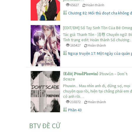
65627
Hoàn thành
Chương 82: Mối thù đoạt cha không đ
[EDIT/ĐM] Sổ Tay Sinh Tồn Của Bé Omeg
Tác giả: Thanh Tôn - 清尊 Chuyển ngữ: B
Tình trạng edit: Hoàn thành Số chương
165417
Hoàn thành
Ngoại truyện 17: Một ngày của quản 
⦉𝐄𝐝𝐢𝐭| 𝐏𝐨𝐧𝐝𝐏𝐡𝐮𝐰𝐢𝐧⦊ 𝙿𝚑𝚞𝚠𝚒𝚗 – 𝙳𝚘𝚗’𝚝
𝚂𝚌𝚊𝚛𝚎
Phuwin... Mau nhìn anh đi, đừng sợ, mọi
chuyện qua rồi, hiện tại chẳng phải em 
có anh rồi…
210272
Hoàn thành
Phần 43
BTV ĐỀ CỬ