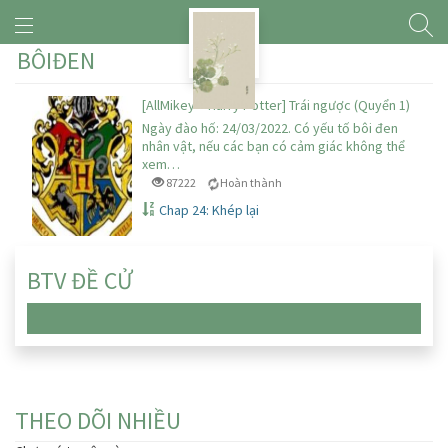
BÔIĐEN
[AllMikey – Harry Potter] Trái ngược (Quyển 1)
Ngày đào hố: 24/03/2022. Có yếu tố bôi đen
nhân vật, nếu các bạn có cảm giác không thể
xem…
87222
Hoàn thành
Chap 24: Khép lại
BTV ĐỀ CỬ
Chưa có truyện nào
THEO DÕI NHIỀU