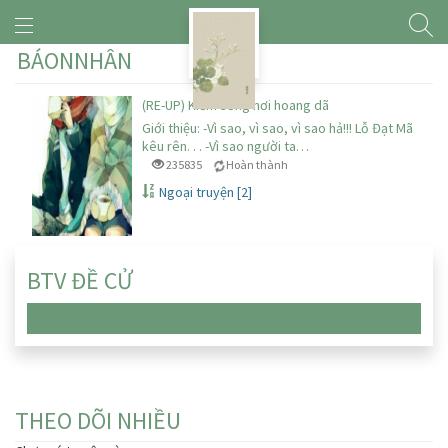
BÁONNHÂN
(RE-UP) Kiếm sống nơi hoang dã
Giới thiệu: -Vì sao, vì sao, vì sao hả!!! Lỗ Đạt Mã
kêu rên. . . -Vì sao người ta…
235835
Hoàn thành
Ngoại truyện [2]
BTV ĐỀ CỬ
Chưa có truyện nào
THEO DÕI NHIỀU