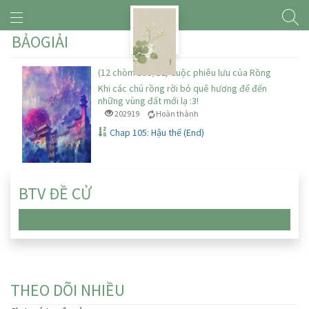
BẢOGIẢI
(12 chòm sao/BL) Cuộc phiêu lưu của Rồng
Khi các chú rồng rời bỏ quê hương để đến
những vùng đất mới lạ :3!
202919
Hoàn thành
Chap 105: Hậu thế (End)
BTV ĐỀ CỬ
Chưa có truyện nào
THEO DÕI NHIỀU