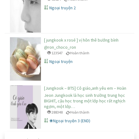
Ngoại truyện 2
[ jungkook x rosé ] vị hôn thê bướng bỉnh
@ron_choco_ron
123547
Hoàn thành
Ngoại truyện
[Jungkook – BTS] Cô giáo,anh yêu em – Hoàn
Jeon Jungkook là học sinh trường trung học
BIGHIT, cậu học trong một lớp học rất nghịch
ngợm, một lớp…
288348
Hoàn thành
❀Ngoại truyện 3 (END)