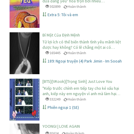
dừa đáng yêu" hòa trộn bởi nhiều…
302899
Hoàn thành
Extra 5: Tôi và em
Bí Mật Của Định Mệnh
Từ lợi ích có thể biến thành tình yêu mãnh liệt
được hay không? Có lẽ chẳng một ai có…
165445
Hoàn thành
189: Ngoại truyện (4) Park Jimin - Im Sooah
[BTS]{VKook}[Trọng Sinh] Just Love You
"Kiếp trước chính em tiếp tay cho kẻ xấu hại
anh, kiếp này em nguyện vì anh mà làm hại…
332249
Hoàn thành
Phiên ngoại 1 (SE)
YOONGI | LOVE AGAIN
92624
Hoàn thành