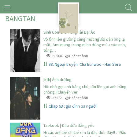
BANGTAN
Sinh Con Cho Tổng Tài Đại Ác
Vô tình lên giường cùng một người đàn ông lạ
mặt, Ami mang trong mình dòng máu của anh,
tổng…
358968
Hoàn thành
88. Ngoại truyện: Cha Eunwoo - Han Sera
|kth| Ánh dương
Hồi nhỏ gọi anh bằng chú, lớn lên gọi anh bằng
chồng. |Chuyển ver|
137572
Hoàn thành
Chap 63 : gia đình ba người
Taekook | Đầu dừa đáng yêu
Hi các anh bé chị bé em là đầu dừa đây!! . "Đầu