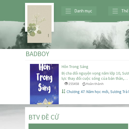
Danh mục
Thể 
BADBOY
Hôn Trong Sáng
Bị cha đổi nguyện vọng năm lớp 10, Sươ
lực thay đổi cuộc sống của bản thân,…
255458
Hoàn thành
Chương 47: Năm học mới, Sương Trà
BTV ĐỀ CỬ