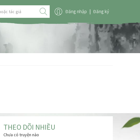
Đăng nhập
|
Đăng ký
THEO DÕI NHIỀU
Chưa có truyện nào