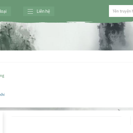
loại
Liên hệ
ng Trà phải nỗ
 không còn ở đây