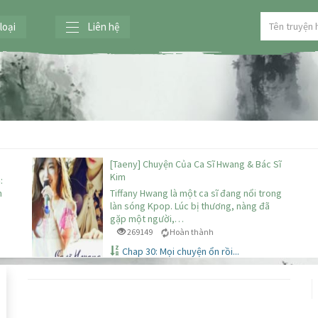
loại
Liên hệ
[Taeny] Chuyện Của Ca Sĩ Hwang & Bác Sĩ
Kim
:
h
Tiffany Hwang là một ca sĩ đang nổi trong
làn sóng Kpop. Lúc bị thương, nàng đã
gặp một người,…
269149
Hoàn thành
Chap 30: Mọi chuyện ổn rồi...