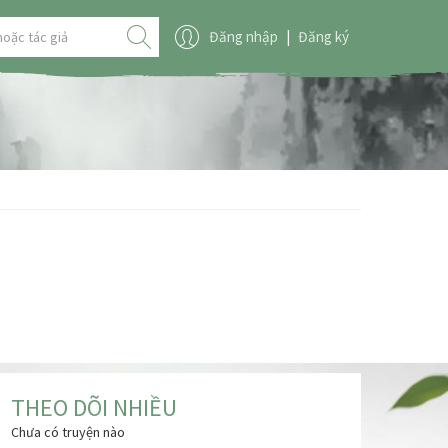
Đăng nhập
|
Đăng ký
THEO DÕI NHIỀU
Chưa có truyện nào