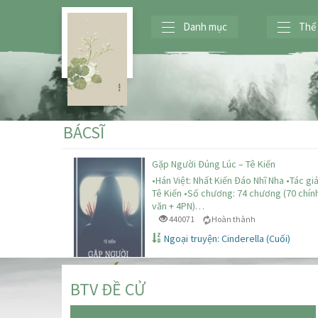
Danh mục
Thể 
BÁCSĨ
Gặp Người Đúng Lúc – Tê Kiến
•Hán Việt: Nhất Kiến Đáo Nhĩ Nha •Tác giả
Tê Kiến •Số chương: 74 chương (70 chín
văn + 4PN)…
440071
Hoàn thành
Ngoại truyện: Cinderella (Cuối)
BTV ĐỀ CỬ