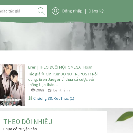
Đăng nhập
|
Đăng ký
Ereri | THEO ĐUỔI MỘT OMEGA | Hoàn
Tác giả ✎ Gin_Ker DO NOT REPOST ! Nội
dung: Eren Jaeger vì thua cá cược với
thằng bạn thân…
69892
Hoàn thành
Chương 39: Kết Thúc (1)
THEO DÕI NHIỀU
Chưa có truyện nào