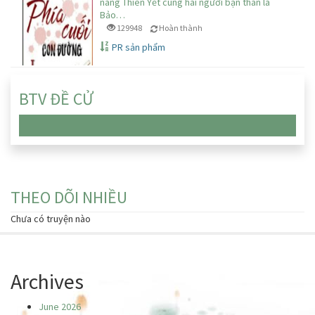
nàng Thiên Yết cùng hai người bạn thân là
Bảo…
129948
Hoàn thành
PR sản phẩm
BTV ĐỀ CỬ
Chưa có truyện nào
THEO DÕI NHIỀU
Chưa có truyện nào
Archives
June 2026