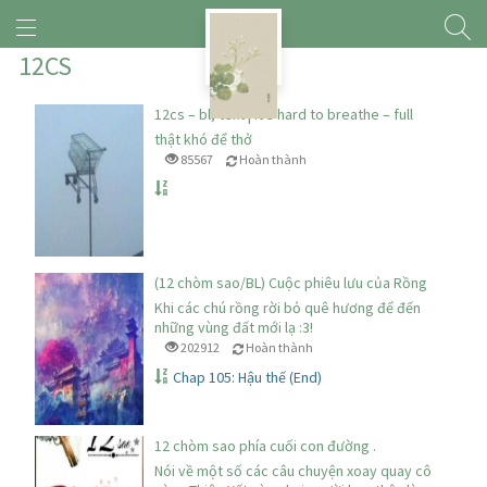
12CS
12cs – bl, text | it’s hard to breathe – full
thật khó để thở
85567
Hoàn thành
(12 chòm sao/BL) Cuộc phiêu lưu của Rồng
Khi các chú rồng rời bỏ quê hương để đến
những vùng đất mới lạ :3!
202912
Hoàn thành
Chap 105: Hậu thế (End)
12 chòm sao phía cuối con đường .
Nói về một số các câu chuyện xoay quay cô