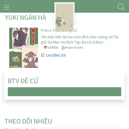
YUKI NGÂN HÀ
Prince Tiểu Vương Tử
Tên Hán Việt: Ba ba môn đích tiểu vương tử Tác
giả: Dạ Mạc Hạ Đích Tạp Đa Lôi Editor:…
159556
Hoàn thành
CHƯƠNG 89
BTV ĐỀ CỬ
Chưa có truyện nào
THEO DÕI NHIỀU