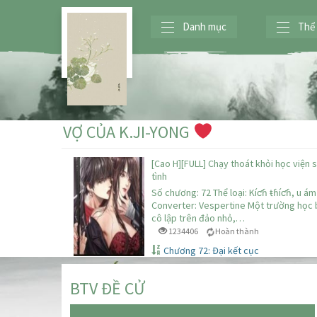
Danh mục
Thể 
VỢ CỦA K.JI-YONG
[Cao H][FULL] Chạy thoát khỏi học viện 
tình
Số chương: 72 Thể loại: Kíƈɦ ŧɦíƈɦ, u ám
Converter: Vespertine Một trường học 
cô lập trên đảo nhỏ,…
1234406
Hoàn thành
Chương 72: Đại kết cục
BTV ĐỀ CỬ