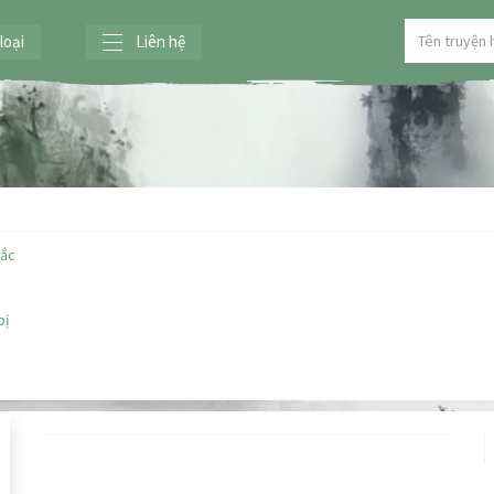
loại
Liên hệ
sắc
bị