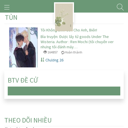
TỦN
Tôi Không Sinh Con Cho Anh, Biến!
Bìa truyện: Được lấy từ goods Under The
Wisteria. Author : Ren Mochi (tôi chuyển ver
nhưng tôi đánh máy…
164857
Hoàn thành
Chương 26
BTV ĐỀ CỬ
Chưa có truyện nào
THEO DÕI NHIỀU