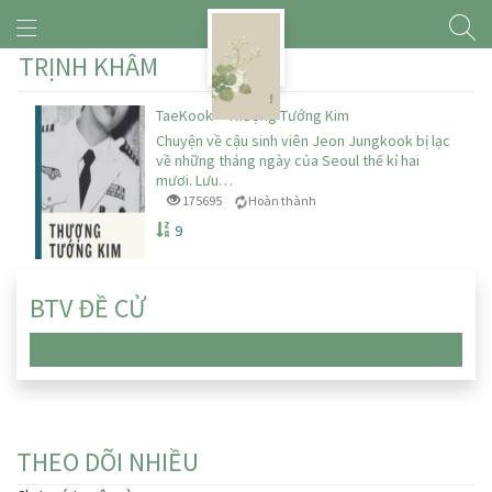
TRỊNH KHÂM
TaeKook – Thượng Tướng Kim
Chuyện về cậu sinh viên Jeon Jungkook bị lạc
về những tháng ngày của Seoul thế kỉ hai
mươi. Lưu…
175695
Hoàn thành
9
BTV ĐỀ CỬ
Chưa có truyện nào
THEO DÕI NHIỀU