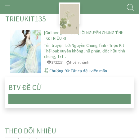
TRIEUKIT135
[Girllove][Nữ luyến] LỜI NGUYỀN CHUNG TÌNH –
TG: TRIỆU KIT
Tên truyện: Lời Nguyền Chung Tình - Triệu Kit
Thể loại: Xuyên không, nữ phẫn, độc hữu tình
chung, 1x1…
272227
Hoàn thành
Chương 90: Tất cả đều viên mãn
BTV ĐỀ CỬ
Chưa có truyện nào
THEO DÕI NHIỀU