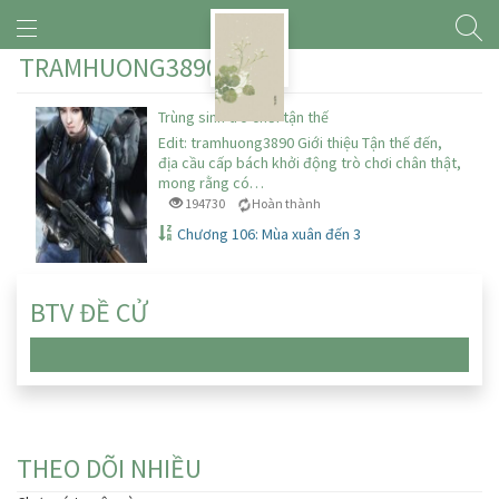
TRAMHUONG3890
Trùng sinh trò chơi tận thế
Edit: tramhuong3890 Giới thiệu Tận thế đến,
địa cầu cấp bách khởi động trò chơi chân thật,
mong rằng có…
194730
Hoàn thành
Chương 106: Mùa xuân đến 3
BTV ĐỀ CỬ
Chưa có truyện nào
THEO DÕI NHIỀU