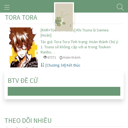
TORA TORA
[KHR+Touken Ranbu] Khi Tsuna là Saniwa
[Hoàn]
Tác giả: Tora Tora Tình trạng: Hoàn thành Chú ý:
1. Tsuna sẽ không cặp với ai trong Touken
Ranbu…
67371
Hoàn thành
[Chương 34] Kết thúc
BTV ĐỀ CỬ
Chưa có truyện nào
THEO DÕI NHIỀU