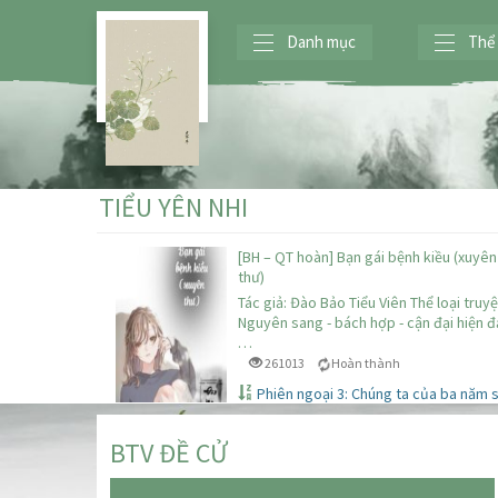
Danh mục
Thể 
TIỂU YÊN NHI
[BH – QT hoàn] Bạn gái bệnh kiều (xuyên
thư)
Tác giả: Đào Bảo Tiểu Viên Thể loại truyệ
Nguyên sang - bách hợp - cận đại hiện đạ
…
261013
Hoàn thành
Phiên ngoại 3: Chúng ta của ba năm 
BTV ĐỀ CỬ