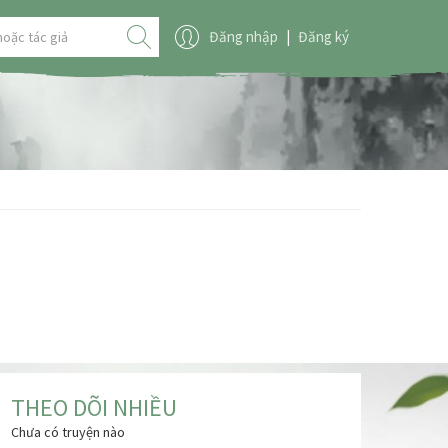
Đăng nhập
|
Đăng ký
THEO DÕI NHIỀU
Chưa có truyện nào