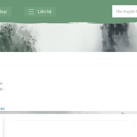
loại
Liên hệ
n:
i -
sau