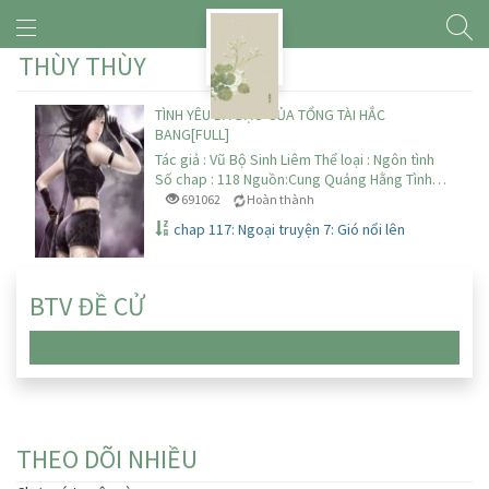
THÙY THÙY
TÌNH YÊU BÁ ĐẠO CỦA TỔNG TÀI HẮC
BANG[FULL]
Tác giả : Vũ Bộ Sinh Liêm Thể loại : Ngôn tình
Số chap : 118 Nguồn:Cung Quảng Hằng Tình…
691062
Hoàn thành
chap 117: Ngoại truyện 7: Gió nổi lên
BTV ĐỀ CỬ
Chưa có truyện nào
THEO DÕI NHIỀU