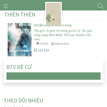
THIỀN THIỀN
[Đm][hoàn] Ký sự nhà nông
Tên gốc: Dị giới chi nông gia kí sự. Tác giả:
Lãng Lãng Minh Nhật. Thể loại: Xuyên việt,
nam…
170753
Hoàn thành
111-115
BTV ĐỀ CỬ
Chưa có truyện nào
THEO DÕI NHIỀU