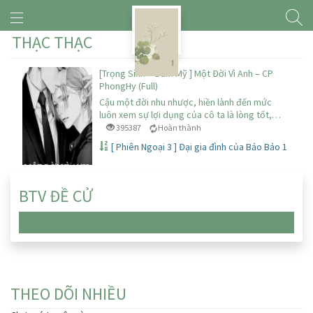
THẠC THẠC
[Trọng Sinh – Đam Mỹ ] Một Đời Vì Anh – CP
PhongHy (Full)
Cậu một đời nhu nhược, hiền lành đến mức
luôn xem sự lợi dụng của cô ta là lòng tốt,…
395387
Hoàn thành
[ Phiên Ngoại 3 ] Đại gia đình của Bảo Bảo 1
BTV ĐỀ CỬ
Chưa có truyện nào
THEO DÕI NHIỀU