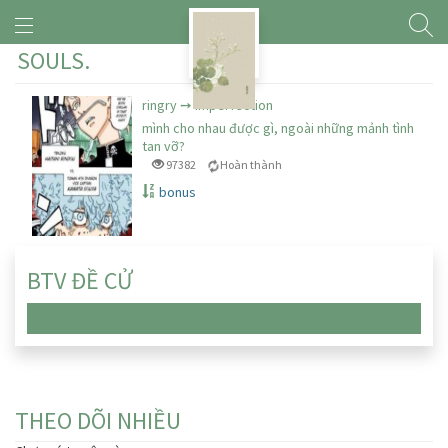
SOULS.
ringry ➙ imperfection
mình cho nhau được gì, ngoài những mảnh tình
tan vỡ?
97382
Hoàn thành
bonus
BTV ĐỀ CỬ
Chưa có truyện nào
THEO DÕI NHIỀU