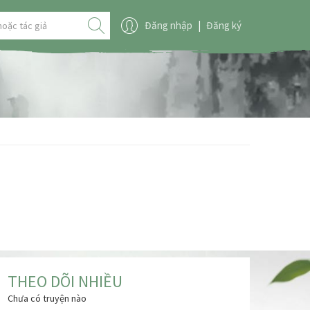
Đăng nhập
|
Đăng ký
THEO DÕI NHIỀU
Chưa có truyện nào