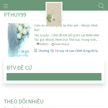
PTHUY99
Cám ơn em đã quay lại nhìn anh – Nhược Minh
Dực
Tên truyện : CÁM ƠN EM ĐÃ QUAY LẠI NHÌN ANH
Tác giả: Nhược Minh Dực Thể loại: Trọng sinh,…
428131
Hoàn thành
Chương 30: Từ nay về sau chính là người lạ
BTV ĐỀ CỬ
Chưa có truyện nào
THEO DÕI NHIỀU