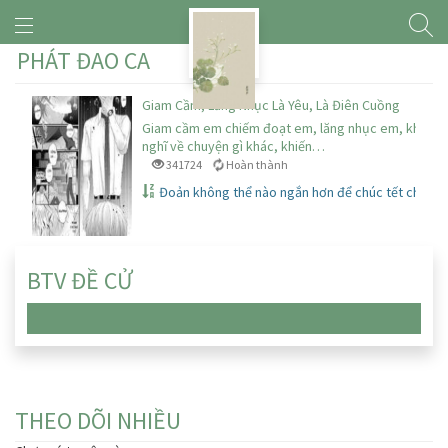
PHÁT ĐAO CA
Giam Cầm, Lăng Nhục Là Yêu, Là Điên Cuồng
Giam cầm em chiếm đoạt em, lăng nhục em, khiến 
nghĩ về chuyện gì khác, khiến…
341724
Hoàn thành
Đoản không thể nào ngắn hơn để chúc tết chứ th
BTV ĐỀ CỬ
Chưa có truyện nào
THEO DÕI NHIỀU