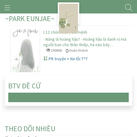
~PARK EUNJAE~
( 12 chòm sao ) Số mệnh
- Nàng là hoàng hậu? - Hoàng hậu là danh vị mà
người ban cho thần thiếp, há nào bây…
190868
Hoàn thành
PR truyện + Xin lỗi T^T
BTV ĐỀ CỬ
Chưa có truyện nào
THEO DÕI NHIỀU