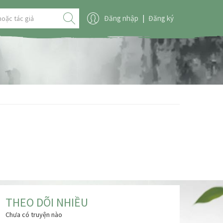
Đăng nhập
|
Đăng ký
THEO DÕI NHIỀU
Chưa có truyện nào