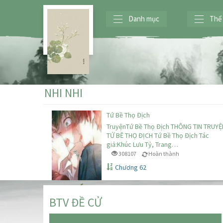
Danh mục
Thể 
NHI NHI
Tứ Bề Thọ Địch
TruyệnTứ Bề Thọ Địch THÔNG TIN TRUYỆ
TỨ BỀ THỌ ĐỊCH Tứ Bề Thọ Địch Tác
giả:Khúc Lưu Tỷ, Trang…
308107
Hoàn thành
Chương 62
BTV ĐỀ CỬ