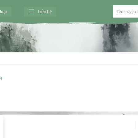
loại
Liên hệ
N