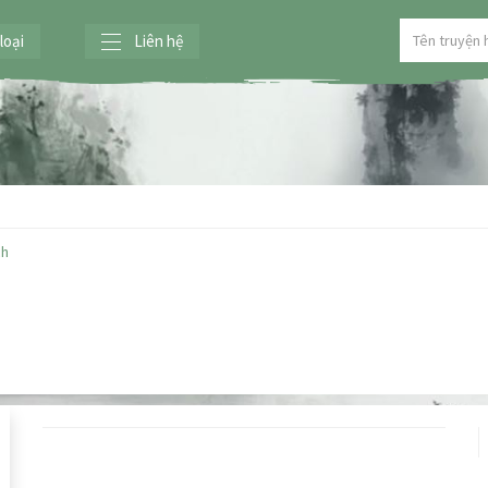
loại
Liên hệ
ch