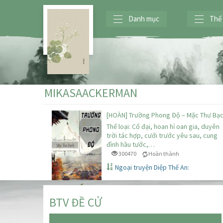
Danh mục
Thể 
MIKASAACKERMAN
[HOÀN] Trường Phong Độ – Mặc Thư Bạ
Thể loại: Cổ đại, hoan hỉ oan gia, duyên
trời tác hợp, cưới trước yêu sau, cung
đình hầu tước,…
300470
Hoàn thành
Ngoại truyện Diệp Thế An:
BTV ĐỀ CỬ