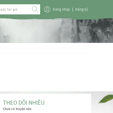
Đăng nhập
|
Đăng ký
THEO DÕI NHIỀU
Chưa có truyện nào