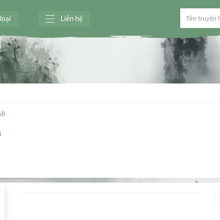
loại
Liên hệ
đi
á