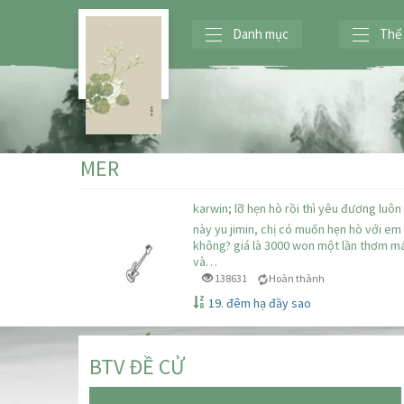
Danh mục
Thể 
MER
karwin; lỡ hẹn hò rồi thì yêu đương luôn 
này yu jimin, chị có muốn hẹn hò với em
không? giá là 3000 won một lần thơm m
và…
138631
Hoàn thành
19. đêm hạ đầy sao
BTV ĐỀ CỬ