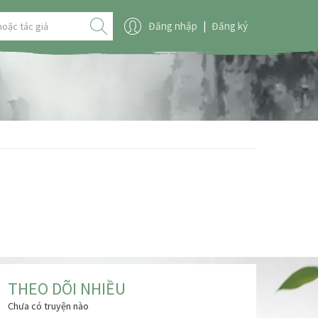
Đăng nhập
|
Đăng ký
THEO DÕI NHIỀU
Chưa có truyện nào