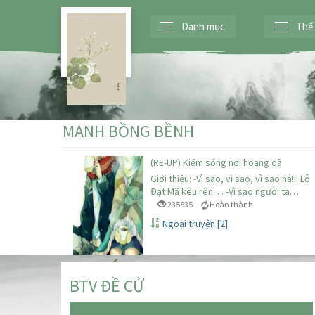
Danh mục
Thể 
MANH BỒNG BỀNH
(RE-UP) Kiếm sống nơi hoang dã
Giới thiệu: -Vì sao, vì sao, vì sao hả!!! Lỗ
Đạt Mã kêu rên. . . -Vì sao người ta…
235835
Hoàn thành
Ngoại truyện [2]
BTV ĐỀ CỬ