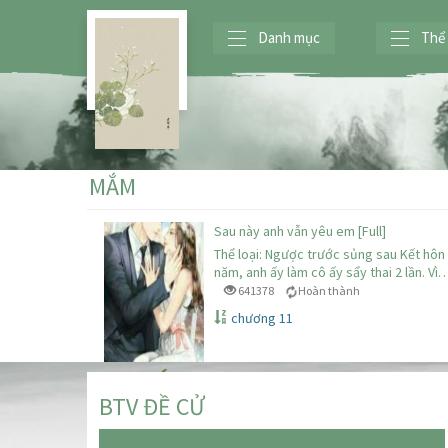
Danh mục
Thể 
MẮM
Sau này anh vẫn yêu em [Full]
Thể loại: Ngược trước sủng sau Kết hôn
năm, anh ấy làm cô ấy sẩy thai 2 lần. Vì
641378
Hoàn thành
chương 11
BTV ĐỀ CỬ