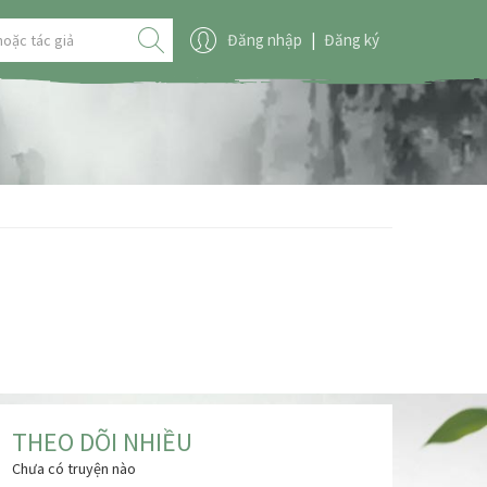
Đăng nhập
|
Đăng ký
THEO DÕI NHIỀU
Chưa có truyện nào