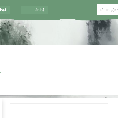
loại
Liên hệ
 1
…